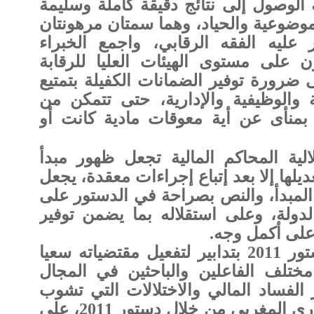
ة الوصول إلى نتائج دقيقة كاملة وسليمة
موضوعية والحياد، وهما سمتان مرهونتان
 عليه الفقه الرقابي، واجمع الخبراء
ن على مستوى الهيئات العليا للرقابة
 ضرورة توفير الضمانات الكفيلة بتمتيع
ية والوظيفية والإدارية، حتى تتمكن من
ا بمنأى عن أية معوقات مادية كانت أو
لالية المحاكم المالية تجعل ظهور مبدأ
ديلها إلا بعد إتباع إجراءات معقدة، يجعل
المبدأ، والنص بصراحة في الدستور على
لدولة، وعلى استقلاله بما يضمن توفير
 على أكمل وجه.
وفي هذا السياق جاء دستور 2011 بتدابير لتفعيل مقتضياته سعيا
ختلف الفاعلين والباحثين في المجال
الفساد المالي والاختلالات التي تشوب
آلياته، فقد عمل المشرع الدستوري المغربي من خلال دستور 2011، على