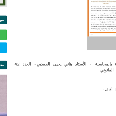
موا
الس
المجلس الأعلى للحسابات وربط المسؤولية بالمحاسبة - الأستاذ هاني يحيى الجعدبي- العدد 42
مدي
لقانوني
ال