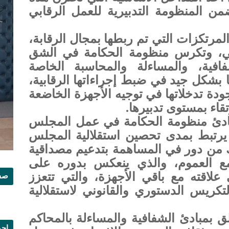
من المنظومة التدبيرية للعمل الرقابي
رتكزات التي تم ربطها بمجال الرقابة،
ي، وتكرس منظومة الحكامة في الشق
فافية، والمساءلة والمحاسبة الخاصة
ها بشكل جيد في ضبط إجراءاتها الرقابية،
بجودة تدخلاتها في توجيه الأجهزة الخاضعة
تقاء بمستوى تدبيرها.
ادئ منظومة الحكامة في عمل المجلس
يرتبط بمدى تحصين استقلالية المجلس
ك من دور في المساهمة بتدعيم مصداقية
ومع العموم، والذي ينعكس بدوره على
اقته مع باقي الأجهزة، والتي تتعزز
صفح
لتكريس الدستوري والقانوني لاستقلالية
لق بمبادئ الشفافية والمساءلة بالمحاكم
إجم