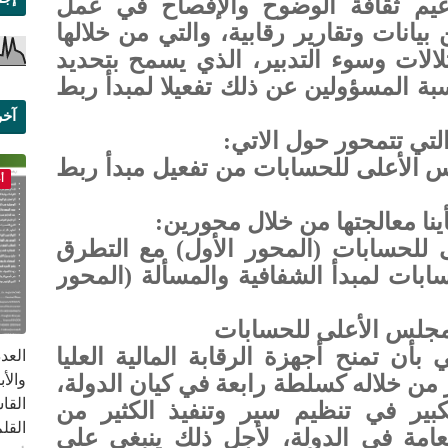
دعيم ثقافة الوضوح والإفصاح في عمل
انات وتقارير رقابية، والتي من خلالها
الات وسوء التدبير، الذي يسمح بتحديد
ة المسؤولين عن ذلك تفعيلا لمبدأ ربط
آخر
التي تتمحور حول الاتي:
علم
 الأعلى للحسابات من تفعيل مبدأ ربط
أ
أينا معالجتها من خلال محورين:
ى للحسابات (المحور الأول) مع التطرق
بات لمبدأ الشفافية والمسألة (المحور
المجلس الأعلى للحسابات
بأن تمنح أجهزة الرقابة المالية العليا
ر من خلاله كسلطة رابعة في كيان الدولة،
القا
كبير في تنظيم سير وتنفيذ الكثير من
القلم ب
امة في الدولة، لأجل ذلك ينبغي على