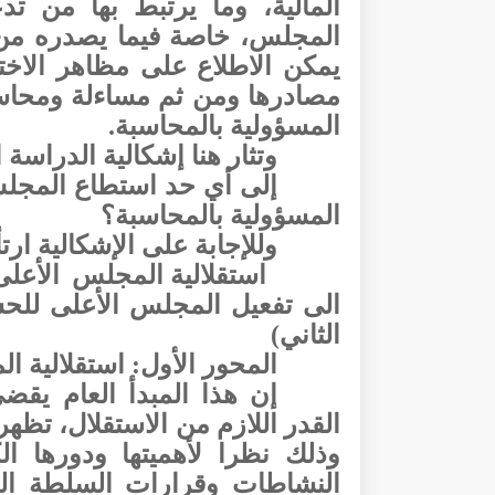
المالية، وما يرتبط بها من ت
المجلس، خاصة فيما يصدره من بي
يمكن الاطلاع على مظاهر الاختل
مصادرها ومن ثم مساءلة ومحاسب
المسؤولية بالمحاسبة.
وتثار هنا إشكالية الدراسة 
إلى أي حد استطاع المجلس
المسؤولية بالمحاسبة؟
وللإجابة على الإشكالية ارت
استقلالية المجلس الأعل
الى تفعيل المجلس الأعلى للحسا
الثاني)
المحور الأول: استقلالية 
إن هذا المبدأ العام يقضي 
القدر اللازم من الاستقلال، تظه
وذلك نظرا لأهميتها ودورها ال
النشاطات وقرارات السلطة الع