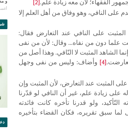
مهور الفقهاء؛ لأن معه زيادة علم.
[2]
و مطبع
أغسطس 8
م على النافي، وهو وفاق من أهل العلم إلا
شرو
 المثبت على النافي عند التعارض فقال:
 علما دون من نفاه... وقال: لأن من نفى
إنما الشاهد المثبت لا النّافي. وهذا أصل من
تعارضت.
[4]
وأضاف: وليس من نفى وجهل
 على المثبت عند التعارض، لأن المثبت وإن
ه على زيادة علم، غير أن النافي لو قدّرنا
 التّأكيد، ولو قدرنا تأخره كانت فائدته
ى لما سبق تقريره، فكان القضاء بتأخيره
دعو