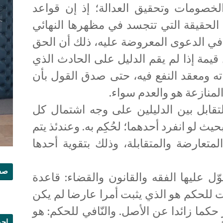
خصومات وتحقيق العدالة؛ إذ إن قواعد
لحقيقة التي تتجسد في مظهرها النهائي
ي الدعوى المعروضة عليه، ذلك أن الحق
يمة إذا لم يقم الدليل على الحادث الذي
اته ومعقد النفع فيه، حتى صدق القول بأن
لمنازعة هو والعدم سواء.
لتقابل بين الدليلين على وجه اشتمال كل
حيث لو انفرد أحدهما؛ لحُكِم به. وعندئذ يتم
المتعارضة والمتقابلة، وذلك بتقوية أحدها
صفح
ل عليها الفقه والقانون والقضاء: قاعدة
ت للحكم هو الذي يثبت أمرا عارضا لم يكن
 حكما زائدا عن الأصل. والنّافي للحكم: هو
إجم