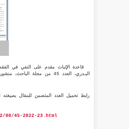
قاعدة الإثبات مقدم على النفي في الفقه ا
البـدري، العدد 45 من مجلة الباحث، منشورات موقع الباحث - تقديم ذ محمد القاسمي
رابط تحميل العدد المتضمن للمقال بصيغته الرقمية pdf الر
2/08/45-2022-23.html