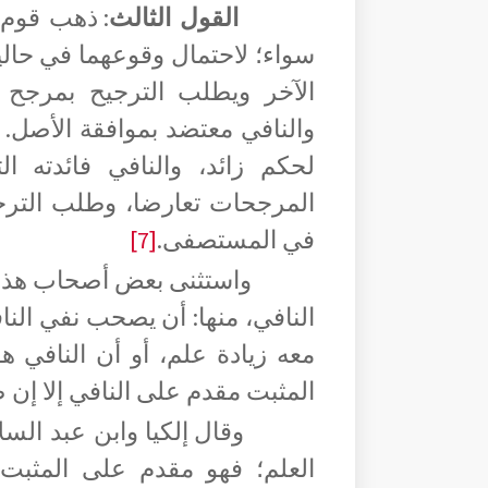
القول الثالث
: ذهب قوم 
سواء؛ لاحتمال وقوعهما في حالي
الآخر ويطلب الترجيح بمرجح آ
والنافي معتضد بموافقة الأصل.
لحكم زائد، والنافي فائدته ا
المرجحات تعارضا، وطلب الترجي
في المستصفى.
[7]
واستثنى بعض أصحاب هذا ا
النافي، منها: أن يصحب نفي النا
معه زيادة علم، أو أن النافي ه
المثبت مقدم على النافي
إلا إن 
وقال إلكيا وابن عبد السل
العلم؛ فهو مقدم على المثبت. 