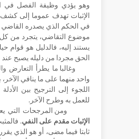
وهو
يؤدي وظيفة الفصل في ال
الإثبات تهدف عموما إلى كشف ا
في الحكم الذي يصدره القاضي ف
موضوع التقاضي، يتجرد من كل ق
يستند إليه، فالدليل هو قوام حي
الحق مجردا من دليله يصبح عند ا
وغالبا ما يطرأ التعارض وا
واحد منهما على ما ينافي الآخر، ب
اللجوء إلى الترجيح بين الأدلة 
للعمل به وطرح الآخر.
ومن المرجحات التي يعوّ
الإثبات مقدم على النفي
. فالمثب
ثابتا فيما مضى، أو هو الذي يقرر