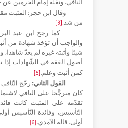
النافي. ونقله إمام الحرمين عن ج
وقال ابن حجر: المثبت مقد
من شذ.
[3]
كما رجح ابن عبد البر
والواجب أن تؤخذ شهادة من أثبت
شيئا وأثبته غيره لم يعدّ شاهدا، و
أصول الفقه في الشّهادات إذا 
كمن أثبت وعلم.
[5]
القول الثاني:
رجّح النّافي
كان مترجَّحا على النافي لاشتمال
تقدّمه على المثبت كانت فائدته
التّأسيس، وفائدة التّأسيس أول
أولى. قاله الآمدي.
[6]