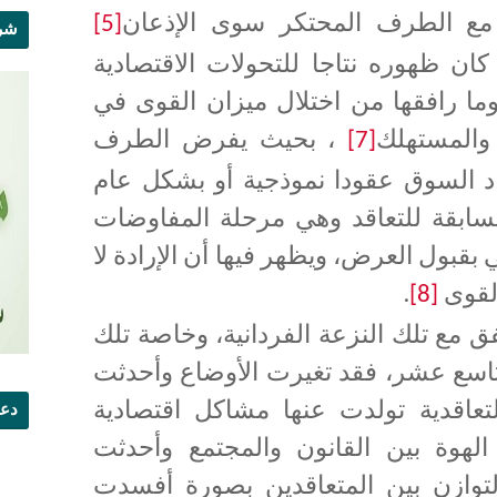
اقد مع الطرف المحتكر سوى الإذعان
[5]
شرو
كان ظهوره نتاجا للتحولات الاقتصادية
وما رافقها من اختلال ميزان القوى في
المستهلك
، بحيث يفرض الطرف
[7]
د السوق عقودا نموذجية أو بشكل عام
لسابقة للتعاقد وهي مرحلة المفاوضات
 بقبول العرض، ويظهر فيها أن الإرادة لا
لقوى
.
[8]
فق مع تلك النزعة الفردانية، وخاصة تلك
لتاسع عشر، فقد تغيرت الأوضاع وأحدثت
لتعاقدية تولدت عنها مشاكل اقتصادية
دعو
هوة بين القانون والمجتمع وأحدثت
التوازن بين المتعاقدين بصورة أفسدت