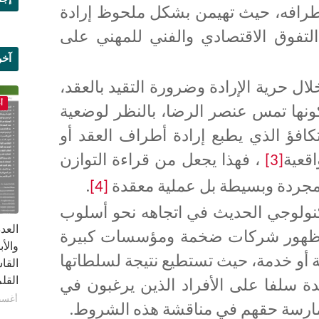
أطرافه، حيث تهيمن بشكل ملحوظ إرادة
تفوق الاقتصادي والفني للمهني على
آخر
علم
لال حرية الإرادة وضرورة التقيد بالعقد،
أ
ونها تمس عنصر الرضا، بالنظر لوضعية
كافؤ الذي يطبع إرادة أطراف العقد أو
اقعية
، فهذا يجعل من قراءة التوازن
[3]
مجردة وبسيطة بل عملية معقدة
.
[4]
تكنولوجي الحديث في اتجاهه نحو أسلوب
 من ظهور شركات ضخمة ومؤسسات كبيرة
ة أو خدمة، حيث تستطيع نتيجة لسلطاتها
القا
القلم ب
دة سلفا على الأفراد الذين يرغبون في
أغسطس 1
 ممارسة حقهم في مناقشة هذه الشروط.