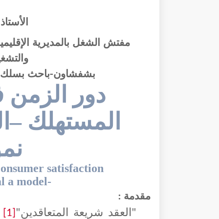
الأستاذ
مفتش الشغل بالمديرية الإقليمية
والتشغي
بشفشاون-باحث بسلك ال
دور الزمن 
المستهلك –ال
نمو
consumer satisfaction
l
a model
-
مقدمة :
"العقد شريعة المتعاقدين"
،
[1]