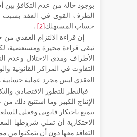
بوجود حالة من عدم التكافؤ بين 
الطرف القوى في العقد بسبب ال
حساب المستهلك
.
[2]
إن قراءة الالتزام العقدي من خ
تبقى قراءة محيرة ومستعصية، لك
الأطراف ومدى الاختلال وعدم الت
التفاوت في المراكز القانونية والو
العقدي ليس مجرد عملية حسابية 
فبالنظر للتطور الاقتصادي وال
الإنتاج الكبير وما استتبع ذلك
تتمتع باحتكار قانوني وفعلي للسلع
الاحتكارية أن تملي شروطها المع
التعاقد معها دون أن يتمكنوا من