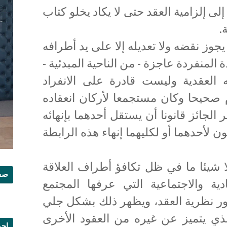
لى إلزامية العقد حتى لا يكاد يخلو كتاب
ة.
يجوز نقضه ولا تعديله إلا على يد أطرافه
دة المنفردة عاجزة - من الناحية المبدئية -
 العقدية وليست قادرة على الانفراد
م صحيحا وكان مستجمعا لأركان انعقاده
لجائز قانونا أن يستقل أحدهما بإنهائه
ن لأحدهما أو لكليهما إنهاء هذه الرابطة
ولا شيئا ما في ظل تكافؤ أطراف العلاقة
صفح
ادية والاجتماعية التي عرفها المجتمع
ر نظرية العقد، ويظهر ذلك بشكل جلي
ذي يتميز عن غيره من العقود الأخرى
إجم