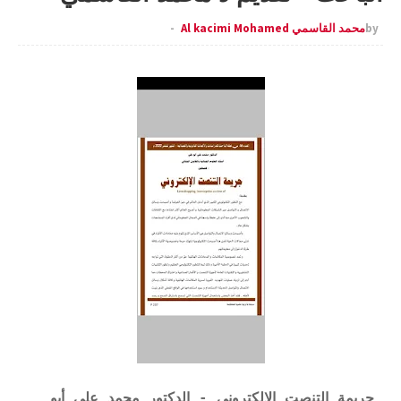
by
محمد القاسمي Al kacimi Mohamed
جريمة التنصت الإلكتروني - الدكتور محمد علي أبو