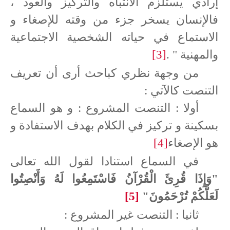
إرادي يستلزم الانتباه والتركيز والعود ،
فالإنسان يسخر جزء من وقته للإصغاء و
الاستماع في حياته الشخصية الاجتماعية
والمهنية " .
[3]
من وجهة نظري كباحث أرى أن تعريف
التنصت كالآتي :
أولا : التنصت المشروع : و هو السماع
بسكينة و تركيز في الكلام بهدف الاستفادة و
هو الإصغاء
[4]
في السماع
استنادا لقول الله تعالى
"وَإِذَا قُرِئَ الْقُرْآنُ فَاسْتَمِعُوا لَهُ وَأَنْصِتُوا
لَعَلَّكُمْ تُرْحَمُونَ"
[5]
ثانيا : التنصت غير المشروع :