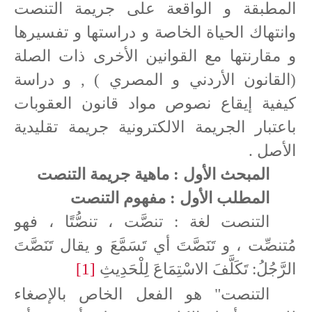
المطبقة و الواقعة على جريمة التنصت
وانتهاك الحياة الخاصة و دراستها و تفسيرها
و مقارنتها مع القوانين الأخرى ذات الصلة
(القانون الأردني و المصري ) , و دراسة
كيفية إيقاع نصوص مواد قانون العقوبات
باعتبار الجريمة الالكترونية جريمة تقليدية
الأصل .
المبحث الأول : ماهية جريمة التنصت
المطلب الأول : مفهوم التنصت
التنصت لغة : تنصَّت ، تنصُّتًا ، فهو
مُتنصِّت ، و تَنَصَّتَ أي تَسَمَّعَ و يقال تَنَصَّتَ
الرَّجُلُ: تَكَلَّفَ الاسْتِمَاعَ لِلْحَدِيثِ
[1]
التنصت" هو الفعل الخاص بالإصغاء