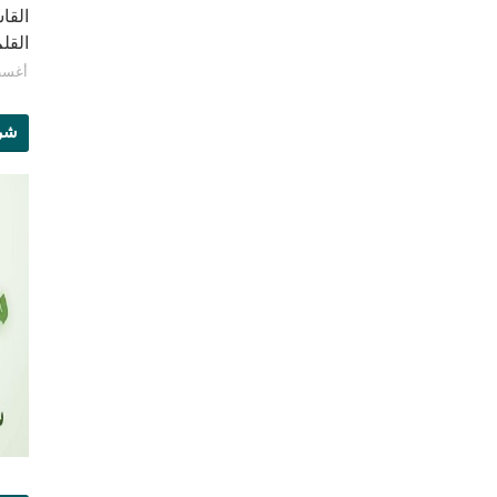
القا
القلم ب
أغسطس 1
شرو