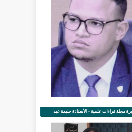
رة مجلة قراءات علمية - الأستاذة حليمة عبد
مى