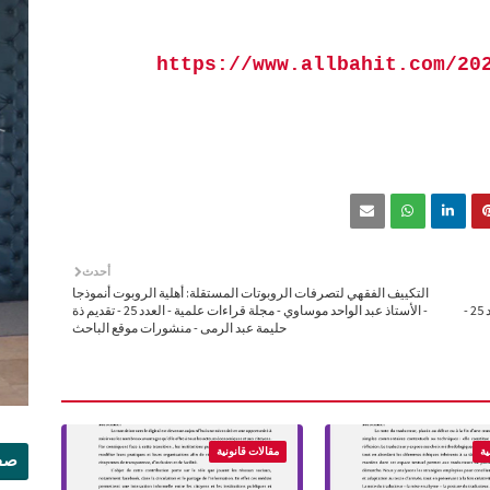
https://www.allbahit.com/20
أحدث
التكييف الفقهي لتصرفات الروبوتات المستقلة: أهلية الروبوت أنموذجا
الأستاذ محمد أبت حمادي محمد عبدي - مجلة قراءات علمية - العدد 25 -
- الأستاذ عبد الواحد موساوي - مجلة قراءات علمية - العدد 25 - تقديم ذة
حليمة عبد الرمى - منشورات موقع الباحث
ية
مقالات قانونية
صفح