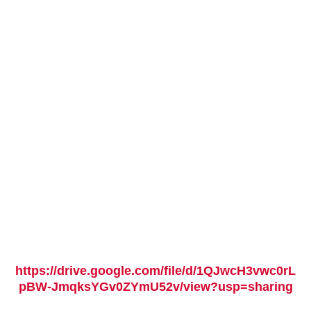
https://drive.google.com/file/d/1QJwcH3vwc0rL
pBW-JmqksYGv0ZYmU52v/view?usp=sharing