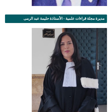
مديرة مجلة قراءات علمية - الأستاذة حليمة عبد الرمى