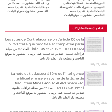
العربية المتحدة - الأستاذ غيث هامل
ولد عبد الله - منشورات العدد 65 من
القبيسي - منشورات العدد 65 من مجلة
مجلة الباحث العلمية - تقديم ذ محمد
الباحث العلمية - تقديم ذ محمد
القاسمي - منشورات موقع الباحث
القاسمي - منشورات موقع الباحث
قد تُعجبك هذه المشاركات
Les actes de Contrefaçon selon L’article 155 de la
loi 17-97 telle que modifiée et complétée par la
loi 31-05 et 23-13 MEHDI EDDIANI - العدد 57 من مجلة
قراءات علمية - تقديم ذة حليمة عبد الرمى - منشورات موقع
الباحث و مطبعة دار القلم بالرباط
July 21, 2026
La note du traducteur à l'ère de l'intelligence
artificielle : mise en abyme de la tâche du
traducteur Mme BASSIM ALAMI Siham – M.
MELLOUKI Ismail - العدد 57 من مجلة قراءات علمية -
تقديم ذة حليمة عبد الرمى - منشورات موقع الباحث و
مطبعة دار القلم بالرباط
July 21, 2026