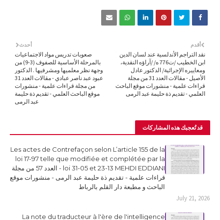
أقدم
أحدث
نقد التراجم الأندلسية عند لسان الدين
صعوبات تدريس مواد الاجتماعيات
ابن الخطيب /ت776 ه/ /آراؤه النقدية،
بالمرحلة الأساسية للصفوف (3-9) من
ومعاييره الإجرائية/ الدكتور عادل
وجهة نظر معلميها ومشرفيها . الدكتور
الأصيل - مقالات العدد 31 من مجلة
عبود عبد ناصر عبادي - مقالات العدد 31
قراءات علمية - منشورات موقع الباحث
من مجلة قراءات علمية - منشورات
العلمي - تقديم ذة حليمة عبد الرمى
موقع الباحث العلمي - تقديم ذة حليمة
عبد الرمى
قد تُعجبك هذه المشاركات
Les actes de Contrefaçon selon L’article 155 de la
loi 17-97 telle que modifiée et complétée par la
loi 31-05 et 23-13 MEHDI EDDIANI - العدد 57 من مجلة
قراءات علمية - تقديم ذة حليمة عبد الرمى - منشورات موقع
الباحث و مطبعة دار القلم بالرباط
July 21, 2026
La note du traducteur à l'ère de l'intelligence