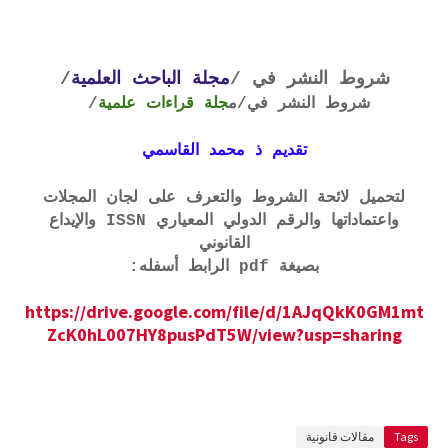
شروط النشر في /
مجلة الباحث العلمية
/
شروط النشر في
/م
جلة قراءات علمية
/
تقديم ذ محمد القاسمي
لتحميل لائحة الشروط والتعرف على لجان المجلات
واعتماداتها والرقم الدولي المعياري ISSN والإيداع
القانوني
بصيغة pdf الرابط أسفله:
https://drive.google.com/file/d/1AJqQkK0GM1mt
ZcK0hL007HY8pusPdT5W/view?usp=sharing
Tags
مقالات قانونية